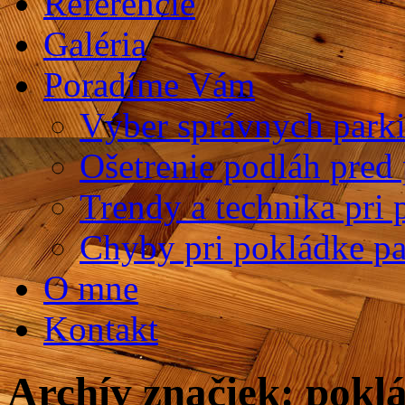
Referencie
Galéria
Poradíme Vám
Výber správnych parki
Ošetrenie podláh pred
Trendy a technika pri 
Chyby pri pokládke pa
O mne
Kontakt
Archív značiek:
pokl