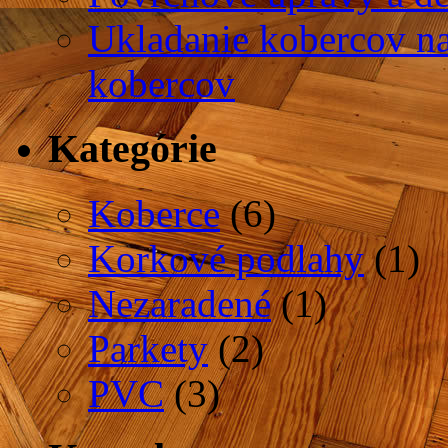
Ukladanie kobercov na
kobercov
Kategórie
Koberce
(6)
Korkové podlahy
(1)
Nezaradené
(1)
Parkety
(2)
PVC
(3)