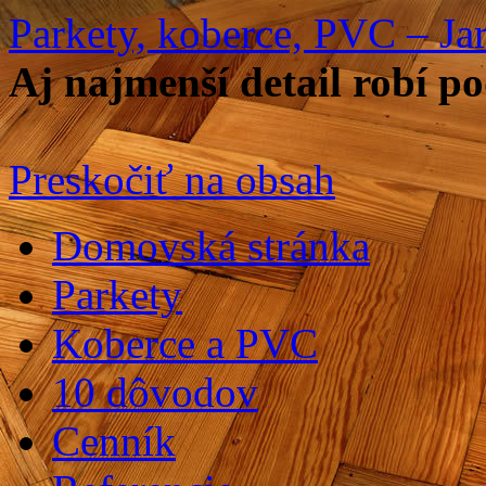
Parkety, koberce, PVC – Jar
Aj najmenší detail robí 
Preskočiť na obsah
Domovská stránka
Parkety
Koberce a PVC
10 dôvodov
Cenník