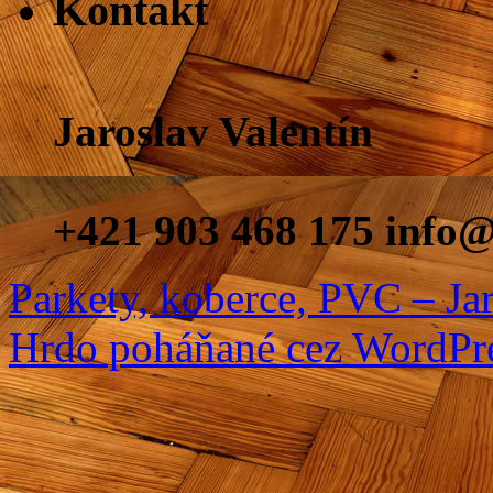
Kontakt
Jaroslav Valentín
+421 903 468 175 info@
Parkety, koberce, PVC – Jar
Hrdo poháňané cez WordPre