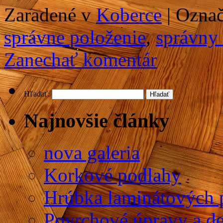
Zaradené v
Koberce
|
Ozna
správne položenie
,
správny
Zanechať komentár
Hľadať:
Najnovšie články
nova galeria
Korkové podlahy
Hrúbka laminátových p
Povrchové úpravy a de