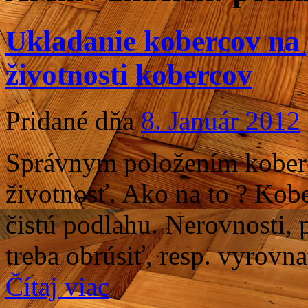
Ukladanie kobercov na 
životnosti kobercov
Pridané dňa
8. Január 2012
Správnym položením koberco
životnosť. Ako na to ? Kob
čistú podlahu. Nerovnosti, 
treba obrúsiť, resp. vyrov
Čítaj viac