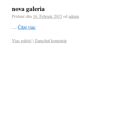
nova galeria
Pridané dňa
16. Február 2015
od
admin
…
Čítaj viac
Viac galérií
|
Zanechať komentár