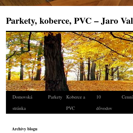
Parkety, koberce, PVC – Jaro Val
Domovská
Parkety
Koberce a
10
Cenní
stránka
PVC
dôvodov
Archívy blogu